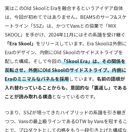
実はこのOld SkoolとEraを融合するというアイデア自体
は、今回が初めてではありません。BEAMSのサーフ&スケ
ートライン「SSZ」は、かつてVansとの協業で「MIX
SKOOL」を手がけ、2024年11月にはその系譜を受け継ぐ
「Era Skool」
をリリースしています。Era Skoolは外側に
Eraのデザイン、内側にOld Skoolのサイドストライプを
配した構成。そして今回の
「Skool Era」は、その関係を
反転させ、外側にOld Skoolのサイドストライプ、内側に
Eraのミニマルなパネルを採用
しています。
名前の語順が
入れ替わっていることからも、意図的な「裏返し」である
ことが読み取れる構造
となっているのです。
つまり、SSZが培ってきたハイブリッドの系譜を引き継ぎ
つつ、Vansの最上級ラインであるOTW by Vansを冠するこ
とで、プロダクトとしての格をもう一段引き上げた構成な