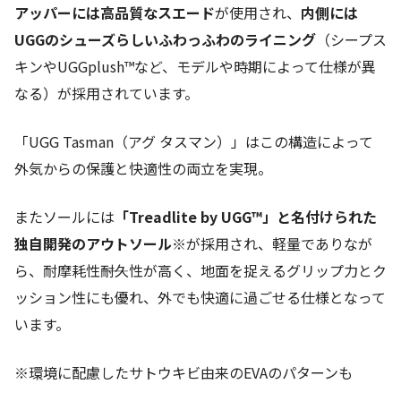
アッパーには高品質なスエード
が使用され、
内側には
UGGのシューズらしいふわっふわのライニング
（シープス
キンやUGGplush™など、モデルや時期によって仕様が異
なる）が採用されています。
「UGG Tasman（アグ タスマン）」はこの構造によって
外気からの保護と快適性の両立を実現。
またソールには
「Treadlite by UGG™」と名付けられた
独自開発のアウトソール※
が採用され、軽量でありなが
ら、耐摩耗性――耐久性が高く、地面を捉えるグリップ力とク
ッション性にも優れ、外でも快適に過ごせる仕様となって
います。
※環境に配慮したサトウキビ由来のEVAのパターンも