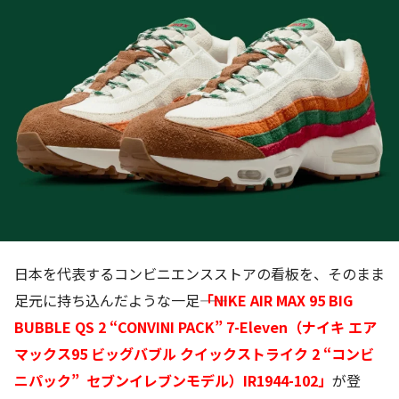
日本を代表するコンビニエンスストアの看板を、そのまま
足元に持ち込んだような一足――
「NIKE AIR MAX 95 BIG
BUBBLE QS 2 “CONVINI PACK” 7-Eleven（ナイキ エア
マックス95 ビッグバブル クイックストライク 2 “コンビ
ニパック” セブンイレブンモデル）IR1944-102」
が登