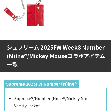
シュプリーム 2025FW Week8 Number
(N)ine®/Mickey Mouseコラボアイテム
一覧
Supreme 2025FW Number (N)ine®
Supreme®/Number (N)ine®/Mickey Mouse
Varsity Jacket