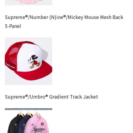
Supreme®/Number (N)ine®/Mickey Mouse Mesh Back
5-Panel
Supreme®/Umbro® Gradient Track Jacket