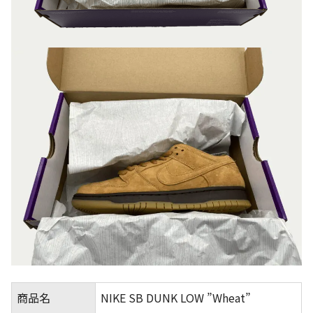
商品名
NIKE SB DUNK LOW ”Wheat”